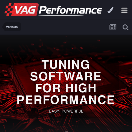
Various
TUNING
SOFTWARE
FOR HIGH
PERFORMANCE
EASY POWERFUL