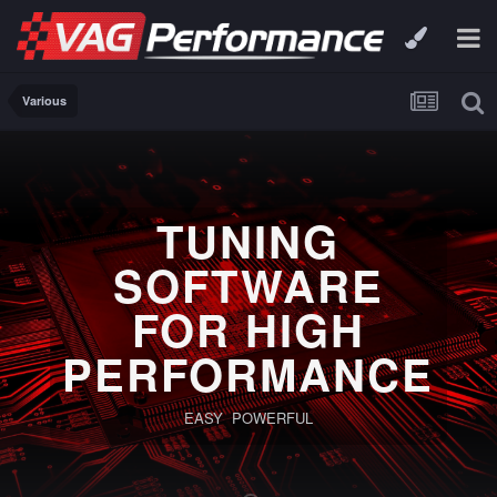
Various
TUNING
SOFTWARE
FOR HIGH
PERFORMANCE
EASY POWERFUL