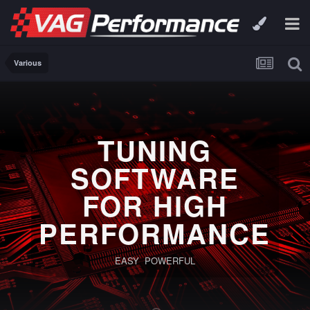
Various
TUNING
SOFTWARE
FOR HIGH
PERFORMANCE
EASY POWERFUL