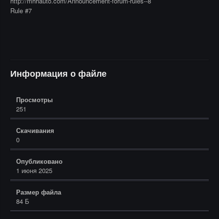
http://mhhauto.com/Announcement-forum-rules--8
Rule #7
Информация о файле
Просмотры
251
Скачивания
0
Опубликовано
1 июня 2025
Размер файла
84 Б