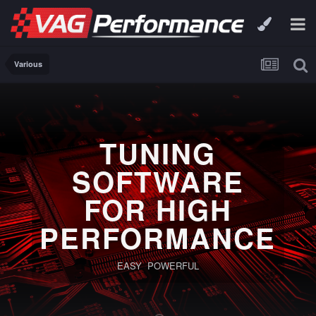
Various
TUNING
SOFTWARE
FOR HIGH
PERFORMANCE
EASY POWERFUL