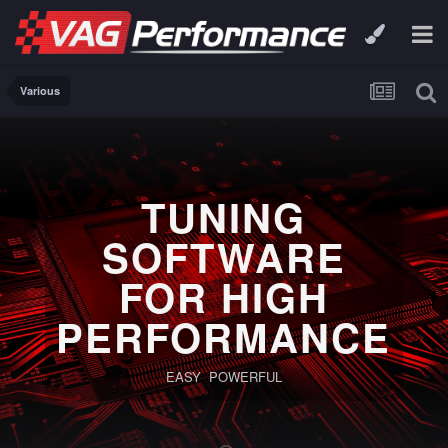
Various
TUNING
SOFTWARE
FOR HIGH
PERFORMANCE
EASY POWERFUL