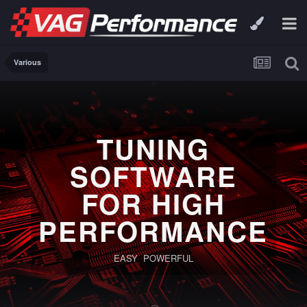
Various
TUNING
SOFTWARE
FOR HIGH
PERFORMANCE
EASY POWERFUL