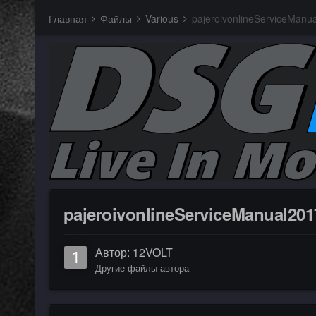
Главная
Файлы
Various
pajeroivonlineServiceManua
pajeroivonlineServiceManual2017
Автор:
12VOLT
Другие файлы автора