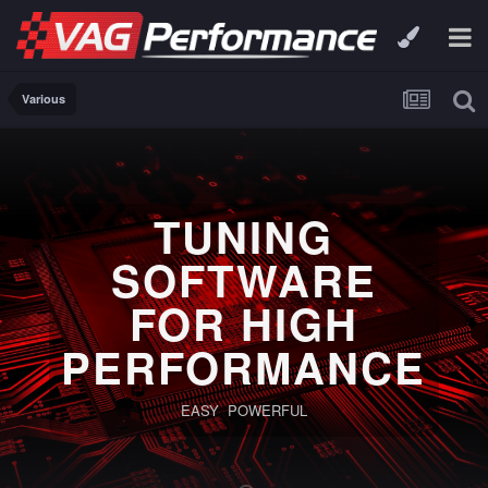
Various
TUNING
SOFTWARE
FOR HIGH
PERFORMANCE
EASY POWERFUL