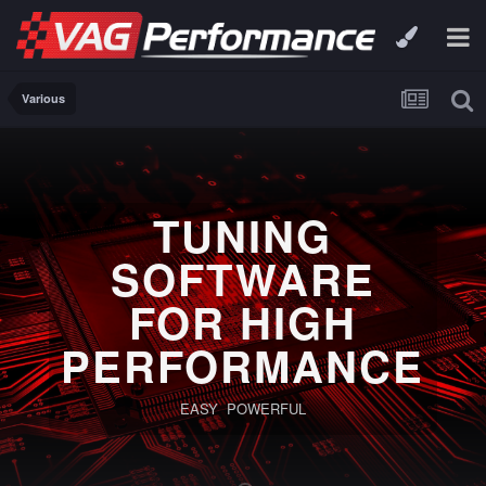
Various
TUNING
SOFTWARE
FOR HIGH
PERFORMANCE
EASY POWERFUL